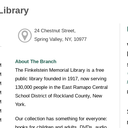
Library
24 Chestnut Street,
Spring Valley, NY, 10977
About The Branch
M
The Finkelstein Memorial Library is a free
M
public library founded in 1917, now serving
M
130,000 people in the East Ramapo Central
M
School District of Rockland County, New
M
York.
M
Our collection has something for everyone:
M
books for children and adults, DVDs, audio