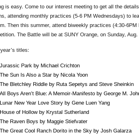
ng is easy. Come to our interest meeting to get all the detai
s, attending monthly practices (5-6 PM Wednesdays) to lear
m. Then this summer, attend biweekly practices (4:30-6PM
tition. The Battle will be at SUNY Orange, on Sunday, Aug
year’s titles:
Jurassic Park by Michael Crichton
The Sun Is Also a Star by Nicola Yoon
The Bletchley Riddle by Ruta Sepetys and Steve Sheinkin
All Boys Aren’t Blue: A Memoir-Manifesto by George M. Jo
Lunar New Year Love Story by Gene Luen Yang
House of Hollow by Krystal Sutherland
The Raven Boys by Maggie Stiefvater
The Great Cool Ranch Dorito in the Sky by Josh Galarza