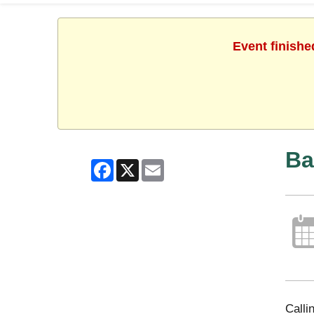
Event finishe
Ba
Facebook
X
Email
Calli