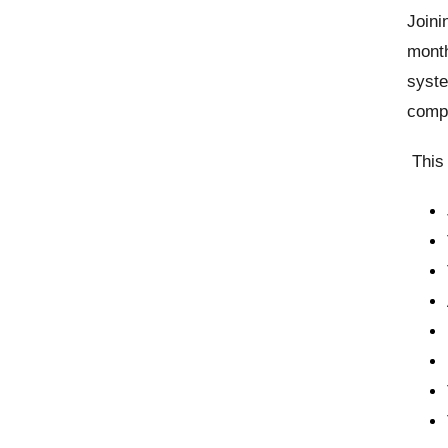
Joini
month
syste
compe
This 